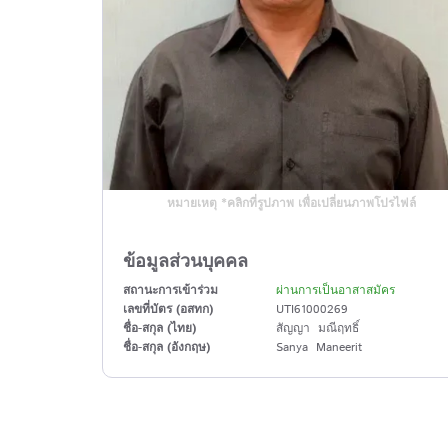
หมายเหตุ *คลิกที่รูปภาพ เพื่อเปลี่ยนภาพโปรไฟล์
ข้อมูลส่วนบุคคล
สถานะการเข้าร่วม
ผ่านการเป็นอาสาสมัคร
เลขที่บัตร (อสทก)
UTI61000269
ชื่อ-สกุล (ไทย)
สัญญา มณีฤทธิ์
ชื่อ-สกุล (อังกฤษ)
Sanya Maneerit