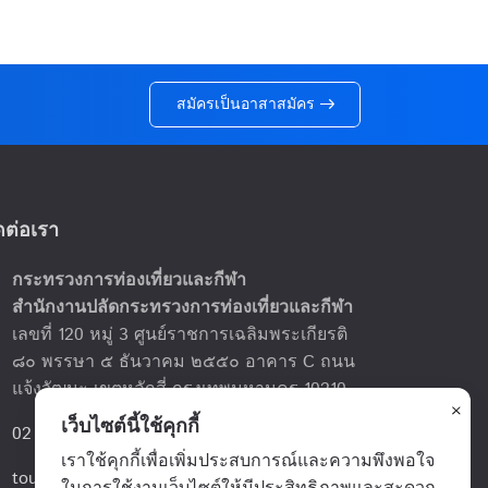
สมัครเป็นอาสาสมัคร
ดต่อเรา
กระทรวงการท่องเที่ยวและกีฬา
on
สำนักงานปลัดกระทรวงการท่องเที่ยวและกีฬา
เลขที่ 120 หมู่ 3 ศูนย์ราชการเฉลิมพระเกียรติ
๘๐ พรรษา ๕ ธันวาคม ๒๕๕๐ อาคาร C ถนน
แจ้งวัฒนะ เขตหลักสี่ กรุงเทพมหานคร 10210
×
เว็บไซต์นี้ใช้คุกกี้
02 142 5804
e
เราใช้คุกกี้เพื่อเพิ่มประสบการณ์และความพึงพอใจ
tourismsafety@mots.go.th
l