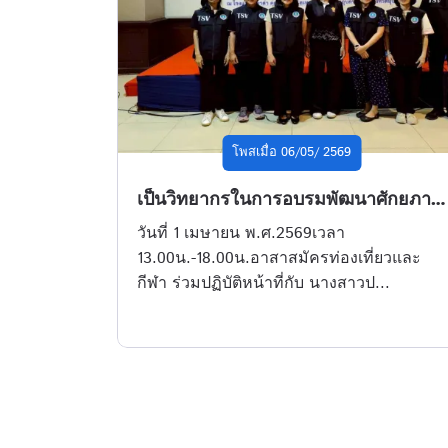
โพสเมื่อ 06/05/ 2569
เป็นวิทยากรในการอบรมพัฒนาศักยภาพการท่องเที่ยวชุมชนจังหวัดอุบลราชธานี ภายใต้โครงการพัฒนา ศักยภาพรูปแบบทางการท่องเที่ยวของจังหวัดในมิติที่หลากหลาย สืบสานประเพณีวัฒนธรรม และอัตลักษณ์ให้เกิดความสมดุลย์ยั่งยืน
วันที่ 1 เมษายน พ.ศ.2569เวลา
13.00น.-18.00น.อาสาสมัครท่องเที่ยวและ
กีฬา ร่วมปฏิบัติหน้าที่กับ นางสาวป...