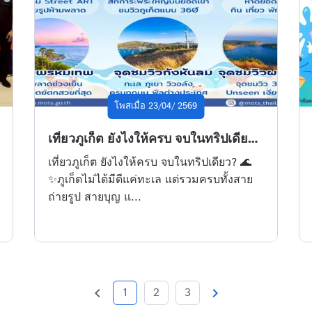
โพสเมื่อ 23/04/ 2569
เที่ยวภูเก็ต ยังไงให้ครบ จบในทริปเดียว? 🌊✨
เที่ยวภูเก็ต ยังไงให้ครบ จบในทริปเดียว? 🌊
✨ภูเก็ตไม่ได้มีดีแค่ทะเล แต่รวมครบทั้งสาย
ถ่ายรูป สายบุญ แ...
chevron_left
chevron_right
1
2
3