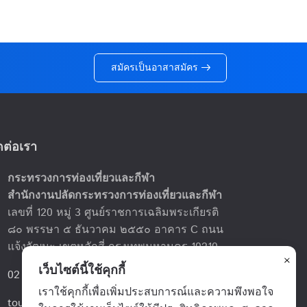
สมัครเป็นอาสาสมัคร
ดต่อเรา
กระทรวงการท่องเที่ยวและกีฬา
on
สำนักงานปลัดกระทรวงการท่องเที่ยวและกีฬา
เลขที่ 120 หมู่ 3 ศูนย์ราชการเฉลิมพระเกียรติ
๘๐ พรรษา ๕ ธันวาคม ๒๕๕๐ อาคาร C ถนน
แจ้งวัฒนะ เขตหลักสี่ กรุงเทพมหานคร 10210
×
เว็บไซต์นี้ใช้คุกกี้
02 142 5804
e
เราใช้คุกกี้เพื่อเพิ่มประสบการณ์และความพึงพอใจ
tourismsafety@mots.go.th
l